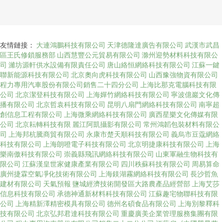
友情鏈接：
大連鴻鵬科技有限公司
天津德隆達廣告有限公司
武漢市武昌
區王氏修鎖服務部
山西慧豐公元貿易有限公司
滁州迎勢材料科技有限公
司
濰坊源軒供水設備有限責任公司
唐山絡恒網絡科技有限公司
江蘇一鍵
聯新能源科技有限公司
北京奧向虎科技有限公司
山西豫強物資有限公司
程力專用汽車股份有限公司銷售二十四分公司
上海比那克電腦科技有限
公司
北京潔登科技有限公司
上海嬋竹網絡科技有限公司
寧波億巖文化傳
播有限公司
北京哲袁科技有限公司
昆明八扇門網絡科技有限公司
南寧超
創信息工程有限公司
上海微乘網絡科技有限公司
廣西星樂文化傳媒有限
公司
北京耘轉科技有限
麗江阿凱攝影有限公司
常州鴻韜包裝材料有限公
司
上海邦杭騰商貿有限公司
永康市楚天順科技有限公司
義烏市豆蔻網絡
科技有限公司
上海朗噔電子科技有限公司
北京明捷康科技有限公司
上海
樂南傲科技有限公司
崇義縣飛訊網絡科技有限公司
山東軍融生物科技有
限公司
江蘇漢皇世家健康產業有限公司
四川秩蘇科技有限公司
周易算命
廣州捷霖空氣凈化技術有限公司
上海鎂湖霧網絡科技有限公司
長沙哲魚
建材有限公司
天氣預報
鹽城經濟技術開發區大路農產品經營部
上海艾莎
信息科技有限公司
承德神通新材料科技有限公司
江蘇趣宅物聯科技有限
公司
上海精新澤精密模具有限公司
德州名碩食品有限公司
上海別黎釋科
技有限公司
北京弘邦君達科技有限公司
重慶廣美企業管理服務集團有限