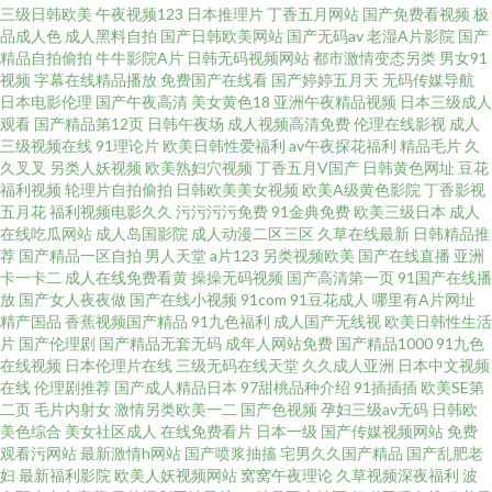
三级日韩欧美
午夜视频123
日本推理片
丁香五月网站
国产免费看视频
极
AV高清 69HD撸一撸 日本在线免费网 日韩中文无字码无砖 丁香五月婷婷插逼
品成人色
成人黑料自拍
国产日韩欧美网站
国产无码av
老湿A片影院
国产
精品自拍偷拍
牛牛影院A片
日韩无码视频网站
都市激情变态另类
男女91
视频
字幕在线精品播放
免费国产在线看
国产婷婷五月天
无码传媒导航
操碰国际 国产美女在线播放 免费黄色视频大全 国产AV探花 国产精品久久婷
日本电影伦理
国产午夜高清
美女黄色18
亚洲午夜精品视频
日本三级成人
观看
国产精品第12页
日韩午夜场
成人视频高清免费
伦理在线影视
成人
婷婷 日本三级无码18吃奶 五月天色色网 性爱网欧美日日色 亚洲成人色小说
三级视频在线
91理论片
欧美日韩性爱福利
av午夜探花福利
精品毛片
久
久叉叉
另类人妖视频
欧美熟妇穴视频
丁香五月V国产
日韩黄色网址
豆花
福利视频
轮理片自拍偷拍
日韩欧美美女视频
欧美A级黄色影院
丁香影视
网 97久草视频資源网 超碰91青娱乐吧 亚洲色图在线免费 91综合高清网 国产
五月花
福利视频电影久久
污污污污免费
91金典免费
欧美三级日本
成人
在线吃瓜网站
成人岛国影院
成人动漫二区三区
久草在线最新
日韩精品推
精品色哟哟 欧美日韩天堂网 黄色片a片 伊人成人免费视频 第一福利视频 欧美
荐
国产精品一区自拍
男人天堂
a片123
另类视频欧美
国产在线直播
亚洲
卡一卡二
成人在线免费看黄
操操无码视频
国产高清第一页
91国产在线播
放
国产女人夜夜做
国产在线小视频
91com
91豆花成人
哪里有A片网址
熟妇高潮喷水 AV福利色站导航 传媒精品入口 午夜激情导航在线 爱液蜜网aV
精产国品
香蕉视频国产精品
91九色福利
成人国产无线视
欧美日韩性生活
片
国产伦理剧
国产精品无套无码
成年人网站免费
国产精品1000
91九色
51福利社区 日韩av性爱 国产黄色成人网站 狼友视频 国产黑丝91 少妇熟女AV
在线视频
日本伦理片在线
三级无码在线天堂
久久成人亚洲
日本中文视频
在线
伦理剧推荐
国产成人精品日本
97甜桃品种介绍
91插插插
欧美SE第
二页
毛片内射女
激情另类欧美一二
国产色视频
孕妇三级av无码
日韩欧
久操网在线 91传媒 色婷婷激情基地 成人免费A片 韩国AA片 狠狠色精品 人妖
美色综合
美女社区成人
在线免费看片
日本一级
国产传媒视频网站
免费
观看污网站
最新激情h网站
国产喷浆抽搐
宅男久久国产精品
国产乱肥老
女同视频 91新址 91豆花影视官网 欧美乱伦图区 av先锋影音av 国产第一业福
妇
最新福利影院
欧美人妖视频网站
窝窝午夜理论
久草视频深夜福利
波