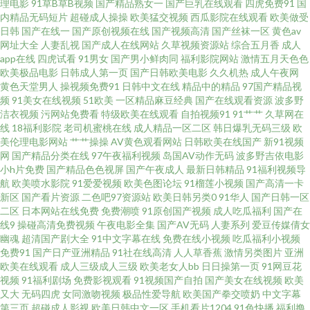
理电影
91草B草B视频
国产精品熟女一
国产巨乳在线观看
四虎免费91
国
三分钟 丝袜av资源在线观看 艹艹艹在线 日本东京热色综合 玖玖热精品视频
内精品无码短片
超碰成人操操
欧美猛交视频
西瓜影院在线观看
欧美做受
日韩
国产在线一
国产原创视频在线
国产视频高清
国产丝袜一区
黄色av
网址大全
人妻乱视
国产成人在线网站
久草视频资源站
综合五月香
成人
内射日本少妇 污污污视频网站一二三区 91麻豆萝莉熟女 婷婷色AV电影网 岛
app在线
四虎试看
91男女
国产男小鲜肉同
福利影院网站
激情五月天色色
欧美极品电影
日韩成人第一页
国产日韩欧美电影
久久机热
成人午夜网
国精品在线播放 97韩亚洲 成人福利视频 亚洲自拍电影 www.91色狼视频 超
黄色天堂男人
操视频免费91
日韩中文在线
精品中的精品
97国产精品视
频
91美女在线视频
51欧美
一区精品麻豆经典
国产在线观看资源
波多野
洁衣视频
污网站免费看
特级欧美在线观看
自拍视频91
91艹艹
久草网在
碰人妻第一夜 女同按摩伦理 免费黄色片网址 超碰97操操操 91区在线视频观
线
18福利影院
老司机蜜桃在线
成人精品一区二区
韩日爆乳无码三级
欧
美伦理电影网站
艹艹操操
AV黄色观看网站
日韩欧美在线国产
新91视频
看 亚洲最大成人在线 成人电影w 91红桃福利 国产福利视频导航 五月激情黄
网
国产精品分类在线
97午夜福利视频
岛国AV动作无码
波多野吉依电影
小h片免费
国产精品色色视屏
国产午夜成人
最新日韩精品
91福利视频导
航
欧美喷水影院
91爱爱视频
欧美色图论坛
91榴莲小视频
国产高清一卡
色 AV网扯 日韩情侣av 欧美久久一欠 另类成人男女 中文字幕av资源 97超碰热
新区
国产看片资源
二色吧97资源站
欧美日韩另类0
91华人
国产日韩一区
二区
日本网站在线免费
免费潮喷
91原创国产视频
成人吃瓜福利
国产在
线 三级片人与兽 国产91九色在线资源 人人肏人人 av老司机福利天堂 亚洲在
线9
操碰高清免费视频
午夜电影全集
国产AV无码
人妻系列
爱豆传媒倩女
幽魂
超清国产剧大全
91中文字幕在线
免费在线小视频
吃瓜福利小视频
免费91
国产日产亚洲精品
91社在线高清
人人草香蕉
激情另类图片
亚洲
浅在现观看 1024cc在线观看 97人人乐 欧洲成人精品 人人干 AV在线 午夜老
欧美在线观看
成人三级成人三级
欧美老女人bb
日日操第一页
91网豆花
视频
91福利剧场
免费影视观看
91视频国产自拍
国产美女在线视频
欧美
司机电影网 婷婷欧美日韩无 国产激情图区 天堂AV男人 久久蕉伊人 www色图
又大
无码四虎
女同激吻视频
极品性爱导航
欧美国产拳交喷奶
中文字幕
第三页
超碰成人影视
欧美日韩中文一区
手机看片1204
91色快播
福利撸