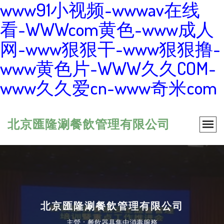
www91小视频-wwwav在线
看-WWWcom黄色-www成人
网-www狠狠干-www狠狠撸-
www黄色片-WWW久久COM-
www久久爱cn-www奇米com
北京匯隆涮餐飲管理有限公司
北京匯隆涮餐飲管理有限公司
主營：餐飲器具集中消毒服務