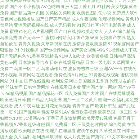
页
麻豆网站在线观看
91精选国产
国产精品亚洲
黄色三级成年
五月天婷
婷爱
国产不卡小视频
AV色哟哟
亚洲天堂丁香五月
91社网
美女视频黄全
品地址 日韩中文字幕人妻 九一的小视频 无码专区第一页 a片亚洲欧美 超碰97
免费
国产精品第一页国
另类区另类欧美
欧美色图乱伦小说
免费成人软件
黄色网址视频播放
国产日产美产精品
成人午夜视频
伦理视频网站
黄色18
久久 久草免费色站 人妻中文字幕不卡精品 97午夜剧场场 草莓视频18 午夜男
禁网站
亚洲无码视频在线
成人无码看片
91原创社区
伦理电影香港
成人
免费
蜜桃91色色
A片视频网
国产自在线
操欧美老女人
人人97综合精品
岛国免费
国产无码一二
蜜桃tv网站入口
国产第66页
另类国产在线
熟女
人网站 国产精品5236666666666 97亚洲精品成人 日韩成人精品免费看 国产
自拍偷拍
青青久视频
久草新视频在线
激情深爱欧美激情
91视频官网国产
狠狠操-91
91我要操
国产ts视频网站
国产美女视频网站
91视频成人下载
盗摄绿帽淫妻3P视频 红杏福利社 黄色免费小说3P 免费看无码一级A片在线播
国产无码色色
91香蕉亚洲精品
91伊人加勒比
欧美狠狠插
日韩精品高清
黄色av网
日本波多野吉衣
日韩在线观看精品
日本一级电影
久草网页
97
免费艹
岛国一区二区
岛国动作片在
波多野吉衣三级
亚洲AV一卡
在线免
国产传媒第九页 99热艹 亚洲国产综合AV AV人人 TS在线 欧美性交AA级 国产
费小视频
搞黄网站在线观看
免费色情A片网扯
91资源在线视频
蜜桃视频
网站
91中文
国产在线视频
福利爱爱网址
岛国搬运工首页
伦理朋友的妈
亚洲日本在线 久久草草高清国产 欧美性爱熟女一区 欧美五月花 精品www日
妈
丝袜女同
日韩性爱网址
在线观看日本黄
亚洲国产第一网站
国产99不
卡
66精品视频
国产精品探花一区
成人免费国产大片
国产在线网址观看
欧美激情日韩
国产精品无码亚洲
国产一区二区黄片
喷潮一区
福利姬足交
韩熟女人妻 超碰97av导航 成人不卡视频一专区 天堂婷婷五月花 国产一区极
在线看
成人午夜网址
五月花无码视频
青青草国产
欧美日韩乱
国产屁屁
第一页
91国产视频网
性爱草逼91AV
免费欧美视频
欧美岛国一区二区
少
品自拍在线 51制片网 中文色一本道 国产自产精品 后入内射黑丝在线 国产韩
妇喷水18禁
51漫画APP
丁香五月花激情网
欧美爱爱tv视频
免费五月丁
香视频
97香蕉超级碰碰
国产免费看二区
三级黄色片网站
综合网黄
在线
播放观看
欧美电影在线
伦理片在哪里看
蜜桃午夜网
久草资源在
日本三
国精品一 国产成人久久精品 丝袜美脚天堂 国厂精品V 精品人妻人人草 中文
级大全
久久福利
福利所导航视频
成人片免费
国产第9页
中文字幕bt原声