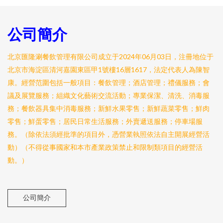
公司簡介
北京匯隆涮餐飲管理有限公司成立于2024年06月03日，注冊地位于
北京市海淀區清河嘉園東區甲1號樓16層1617，法定代表人為陳智
康。經營范圍包括一般項目：餐飲管理；酒店管理；禮儀服務；會
議及展覽服務；組織文化藝術交流活動；專業保潔、清洗、消毒服
務；餐飲器具集中消毒服務；新鮮水果零售；新鮮蔬菜零售；鮮肉
零售；鮮蛋零售；居民日常生活服務；外賣遞送服務；停車場服
務。（除依法須經批準的項目外，憑營業執照依法自主開展經營活
動）（不得從事國家和本市產業政策禁止和限制類項目的經營活
動。）
公司簡介