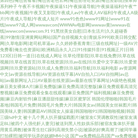
第四色|俺也去看看|俺也去老色官网|俺也去理论资源|俺也去影院|按摩师
系列种子
午夜不卡视频|午夜操逼51|午夜操逼导航|午夜操逼福利|午夜艹
bb网|午夜视频|午夜叉叉影院|午夜成人av|午夜成人AV福利|午夜成人A级
片|午夜成人导航|午夜成人短片
www91色色|www91网址|www91在
线|www97成人网|wwwavcom|WWWAv电影网|wwwav黄|wwwav在
线|wwwcom|wwwcom.91
91黑丝美女自慰|日本生活片|久久超碰香
蕉|99激情|亚洲黄网站网站|国产自排视频大全|青娱乐999|欧美日韩交配
网|久草电影网|老司机草逼av
久久婷婷香蕉青青|三级在线网址|一级AV片
免费看|俺去也资源站|欧洲精品永久入口|91传媒抖音|91视频正片|日韩
123区|日韩一道日|在线成人网址
玖草伦理影院|玖草在线免费|玖草在线
视频|玖草在线首页|玖草在线资源|玖玖av在线|玖玖爱中文字幕|玖玖爱资
源网|玖玖爱资源站|玖玖成人免费|玖玖福利导航|玖玖福利电影
av资源网
中文|av资源在线导航|AV资源在线字幕|AV自拍入口|AV自拍网|av总
站|av最新网址入口|AV最新在线资源|av最新在线字幕网址|A级绝色视频
麻豆美女裸体A片|麻豆免费版|麻豆免费高清完整版|麻豆免费观看高清完
整视频|麻豆免费观看全集在线观看|麻豆免费国产福利视频|麻豆免费视
频|麻豆内射软件|麻豆潘甜甜传媒|麻豆区蜜芽区
韩国伦理啪啪|韩国毛片
基地|韩国毛片免费|韩国毛片免费大片|韩国美女av|韩国美女丝袜图片|韩
国美味人妻|韩国蘑菇AV|韩国女人操逼|韩国啪啪91|韩国啪啪视频|韩国
三级hd中文
被十几个男人扒开腿猛戳图片|被室友C哭调教双性|被室友满
足BL|被四个人强伦姧人妻完|被送到黑人性奴俱乐部|被宿友集体扒开腿
用黄瓜调教|被体育生狂C躁到高潮失禁小说|被舔的好爽高潮了|被同学暴
打拍裸照|被同学玩弄的妩媚MM小说
国产va免费精品高|国产va免费视频