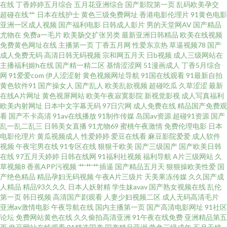
在线
丁香婷婷五月综合
五月花亚洲综合
国产影院第一页
乱码欧美孕交
屄人人 亚洲a级不卡 国产精品自拍网 日韩精品另类 久久男人的天堂 色色看片
超碰在线艹
日本在线护士
黄色三级免费网址
香港电影伦理片
91黄色电影
亚洲一区成人视频
国产福利电影
日韩成人影片
男的天堂网AV
国产精品
尤物在
免费a一毛片
欧美肠交扩张另类
最新亚洲日韩精品
欧美在线视频
国产1区在线 成人Aⅴ网站 成人网站三级片免费 五月婷婷色情网 91伊人在线
免费黄色网址在线
主播第一页
丁香五月网
性爱东京热
草逼视频78
国产
成人免费无码
高清日韩无码视频
宗和网五月天
日b视频
成人三级网站在
视频 91大神电影院 一级特黄欧美 91青苹果视频 五月花丁香网 毛片最新网址
主播福利姬h在线
国产精一精二区
基情涩涩网
51漫画成人
丁香5月综合
网
91爱爱com
伊人涩涩射
黄色视频网址导航
91国在线观看
91最新自拍
黄色软件91
国产操女人
国产乱人
欧美乱欲视频
超碰吃瓜
久草涩涩
最新
毛片基地在线快伦片 91视频免费视频 91超碰在线官网 午夜A片黄 电影观看
在线A片网址
黄色视屏网站
欧美午夜寂寞影院
新视觉影视
成人写真福利
欧美内射网址
日本中文字幕无码
97日穴网
成人免费在线
精品国产免费观
欧美中出 日韩AV啪啪网 丁香六月久 在线肏屄视频 大香蕉伊青草9 亚洲av乱
看
国产不卡高清
91av在线播放
91制作传媒
岛国av资源
超碰91资源
国产
乱一乱二乱三
日韩美女直播
91尤物69
蜜桃午夜激情
免费伦理电影
日本
电影伦理片
黄瓜视频成人
性爱婷婷
爱豆在线看
麻豆影院爱爱
成人软件
码无码影视 91pron黑料比赛 91系列在线观看 永久免费色情网址 51黄色视频
视频
午夜宅男在线
91专区在线
狠狠干欧美
国产三级国产
国产欧美日韩
在线
97五月天婷婷
日韩在线网
91福利社视频
福利导航
A片三级网站
久
在线观看入口 综合色图区 欧美中文日韩在线 精品99在线观看 福利社体验三
草视频8
香蕉APP污视频
艹艹艹插逼
国产精品五月天
狠狠操欧美性爱
国
产绝色精品
精品孕妇无码视频
午夜A片三级片
天美果冻传媒
久久国产成
人精品
精品93久久久
日本人妖射精
学生妹avav
国产熟女视频在线
乱伦
分钟 91在线精品国 男女av免费看 日韩三级专区 91探花在线 影音先锋福利网
第一页
韩日视频
高清国产剧观看
人妻少妇视频二区
成人无码高清毛片
亚洲av激情电影
午夜导航在线
国内主播第一页
国产高清电影网址
91社区
91福利电影网 黄色网页版 麻豆久久精品 欧美www成人 97色资源总站 国产精
论坛
免费网站黄色在线
久久偷拍高清亚洲
91午夜在线免费
亚洲精品第五