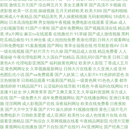
影院
激情五月天国产
综合网五月天
美女主播青草
国产高清不卡视频
四
av 成人高清日色 黄色网战 日韩欧美一区二区三区免费 五月婷网站 91视频精
虎影视
欧美一区在线
操碰视频
五月天婷婷欧美
欧美大BB
国产福利啪啪
欧洲成人午夜精品
国产精品美乳
男人操蜜桃视频
无码射精网站
18成年人
品 婷婷的午夜论坛 国产盗摄GIF 影音先锋变太累别 国产一二三社区 色五月咪
网站
日本高清电影网
男女啪啪午夜视频
免费电影在线观看
亚洲ab
成人
少妇视频导航
91国产小青蛙
国产成年免费网站
国产视频高清在线
精品香
蕉
求a片网址
麻豆tv在线观看
在线撸丝片
91草碰
国产成人激情视频
黑料
咪 www,91 91海角 日韩极品在线视频 国产A级大黄片 深夜影院老司机 传媒精
吃瓜精品偷拍
91大神合集
成人拍拍拍免费
香港伦理剧
日韩大片观看网址
日韩免费电影
91羞羞视频
国产网站
青草全福视在线
性导航影视AV
日本
品网站 午夜肏屄片 国产日韩第二页 天天日狠狠干 日韩岛国小视频 国产盗摄
一级在线视频
国产好片浮力
91久操
国产精品成人在线
精品免费看
人人
看操碰
午夜伦理电影网
久久国自产拍精品
高清乱码0
国产欧美
日韩三级
黄色A片
伦理电影亚洲国产
福利姬黄色网址
欧美伊人影院
丁香成人五月
AV 少妇精品一区二区 国产在线拍拍 日韩制服综合 九九热8视频是什么类型的
花
黄色网网址女
久草视频最新网址
日韩大片在线看
久久亚洲人成
亚州
色图乱伦小说
国产va免费观看
国产人妖第二
成人影片h
91色婷婷瑟色
东
影片 免费91 欧美日本在线一区 豆花入口 亚洲一区二三区 精品久久国产 亞洲
京热狠狠草
日韩精品观看
91最新国产精品
一级黄色网
91色色人妻
都市
激情婷婷
91精品国产91
云涩福利在线导航
91视色
午夜福利在线网站
91
直播
91处女
伊人网青青草
国产又爽又黄又无
久草福利资源网
东方成人
成人AV電影 日本在线A√ 国产熟女一区91 国产小视频网站在线观看 影音先锋
在线
国产一级免费大片
成年免费视频网站
国产在线播放网站
亚洲日本视
频
淫淫网网
成人影视国产在线
深夜福利网址
欧美在线免费看
日夜夜欧
亚州精品 亚洲伦字区在线 九九肏肏 狼人色综合 www蜜臀AV 伊人97一 在线
美
国产大片中文字幕
国产片91
操久婷婷
91视频你懂得
黄色三级片毛片
免费电影片
日韩欧美爱爱
成人亚洲区
欧美性16
成人色情黄片在线
在线
观看亚洲精品
国产热综合
久草网视频在线看
午夜精品网影院
伦理片完整
中文字幕av 亚洲天堂MV在线 黄色网网址观看 四虎影院色 日本毛卡片 人人肏
版
黄视网站在线播放
国产片自拍
国产在线91
AV亚洲网址
国产经典三级