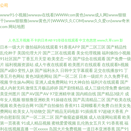
公司
www91小视频|wwwav在线看|WWWcom黄色|www成人网|www狠狠
干|www狠狠撸|www黄色片|WWW久久COM|www久久爱cn|www奇米
com
网站地图
日本一级大片
微拍福利在线观看
91香蕉APP
国产二区三区
国产精品性
a片石榴视频 AV72发布页 在线青青久草 97日韩专区 另类排泄av 国产欧美成
乱伦种子
美国伦理大片
国产二区在线观看
美女伦理视频
福利偷拍小视频
91社区国产
丁香五月天堂
欧美变态一区
国产综合在线观看
国产免费一级
人 色五月视频 不卡的日本AB 91传禖在线观看 中文色悠悠 www久草com 影
片
福利视频资源站
成人午夜在线观看
欧美图片在线观看
在线观看h视频
国产a级0
变性人妖
国产福利永久
日韩中文字幕观看
足交在线播放91
丁
香五月色网站
黄色3级抢网站
国产一区二区
日本一级婬片
久久免费手机
音先锋99爱 国产精品成人一区 丝袜护士足交 午夜电影激情18 91视频最新入
视频
学生妹Av网站
亚洲人成免费网站
91大神自拍
福利片在线观看
国产
成人内射无码
激情五月极品婷婷
国产剧情精品
成人三级伦理免费
偷怕欧
口 亚洲精品一区久久一品av www..91AV aV另类 日本不卡不卡在线 韩剧伦理
美亚州图片
国产AV国产AV
97亚洲精华液
国内精自线
国产精品3级片
成
年女人视频
狠狠撸亚洲欧美
91操碰在线
国产高清精品二区
国产欧美在线
视频
欧美色综合网
91国产自拍偷拍
香蕉911
花蝴蝶看片免费
白丝美女免
片91社区 91大神合集在线 a级无毛在线看 亚洲成人中文 91porn视频网 97久
费网站
欧美女人与动物交
国产精品无码电影
91插插库
97超碰大香蕉
户
外自慰影院
国产一区二区二区
国产偷窥盗摄视频
成人动漫网站观看
欧美
久香蕉囯产熟女线看 91精品123 久久国产无人观看 免费午夜黄网 97超碰资
第一页夜夜
91成人精品视频
蜜桃爱爱视频
乱伦熟女五月天
91香蕉视
福
利在线视频直播
一区xxxxx
岛国大片免费视频
一道日本亚洲香蕉
国产91