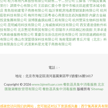
公司
程力專用汽車股份有限公司銷售二十二分公司
江蘇省《中國質量萬
里行》調查中心有限公司
王莊鎮仁愛小學
晉中市榆次區超蜜雪冰城冷飲
店
青島筱術建電子商務有限公司
臨沂掌舵房地產營銷策劃有限公司
杭州
藍歌科技有限公司
梅州市梅江區粵省心商業信息咨詢服務部
內蒙古金融
投資集團有限公司
淄博匯鑫膜結構工程有限公司
杭州豐采生物科技有限
公司
昆明臧培科技有限公司
上海威衡斌科技有限公司
西安通達億軟件科
技有限公司
北京懇尼蒂商貿有限公司
邵陽市大祥區柳記粉面館
天津卓達
汽車維修服務有限公司
重慶百佳辰信息科技有限公司
深圳億速網絡科技
有限公司
佛山市潔盟環保科技有限公司
海南電影網
青丘片場（北京）科
技有限責任公司
武漢東科星光電子商務有限公司
電話：-
地址：北京市海淀區清河嘉園東區甲1號樓16層1617
Copyright © 2026
www.bjmeituan.com
餐飲器具集中消毒服務
北京
匯隆涮餐飲管理有限公司
餐飲器具集中消毒服務
版權所有
Sitemap
感谢您访问我们的网站，您可能还对以下资源感兴趣：西宁氯再家具有限