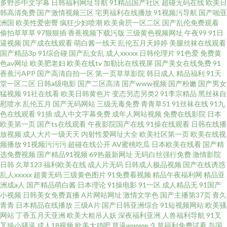
多野步中文字幕
日韩福利网址导航
91精品国产社区
超碰无码在线
欧美日
韩高清免费
国产激情视频三区
宅男福利在线播放
91视频污导航
国产啪亚
利 日韩成人AV爽片 日本黄a级网站 91黄色入口 在线观看日本黄色网址 97日
洲国
欧美性爱密臀
疯狂少妇喷潮
欧美肏屄一区二区
国产乱伦免费观看
偷拍草草草
97狠狠插
香蕉视频下载污版
三级黄色视频网址
午夜99
91日
韩成人综合豆花
逼视频
国产成在线观看
萌白酱一线天
乱伦五月天婷婷
美腿丝袜在线观看
国产精品3p
91综合碰
国产乱女乱
成人xxxxx
日韩伦理片
91色爱
免费黄
色av网址
欧美肥老妇
欧美在线tv
加勒比在线视屏
国产美女在线免费
91
香蕉污APP
国产高清自拍一区
第一页草草影院
韩日成人
精品福利
91天
堂一区二区
日韩a级电影
国产二区高清
国产www视频
国产粉嫩
国产男女
猛视频
91社在线看
欧美日韩黄色片
变态另态另类2
91李宗精品
黑丝袜自
慰喷水
乱伦五月
国产无码网站
三级无毒免费
青青草51
91丝袜在线
91九
色在线观看
91插
成人中文字幕免费
成年人网站视频
免费在线影院
日本
欧美第一页
国产ts在线观看
午夜影院国产在线
91操在线观看
日韩在线播
放视频
成人大片一级天天
内射性爱网址大全
欧美社区第一页
欧美在线视
频播放
91视频污污污
超碰在线公开
AV蜜桃吃瓜
日本欧美在线看
国产精
选免费视频
国产精品91视频
69热最新网址
无码白丝强行免费
激情影院
日韩
久草123
福利欧美在线
成人片无码
日韩成人极品视频
国产在线诱惑
乱人xxxxx
超黄无码
三级黄色图片
91免费看视频
精品午夜福利网
精品亚
洲成a人
国产精品萌白酱
日本理论
91操电影
91一区
成人精品无
91国产
小视频
日韩美女免费直播
A片网站网址
激情文学色
国产主播第37页
青久
青青
日本精品在线播放
三级A片
国产日韩亚洲综合
91短视频网站
欧美骚
网站
丁香五月天亚洲
欧美大粗吊人妖
深夜福利亚洲
人兽福利导航
91叉
叉操小骚逼
成人18视频
欧美大鸡吧
草逼wwww
久草福利免费试看
岛国