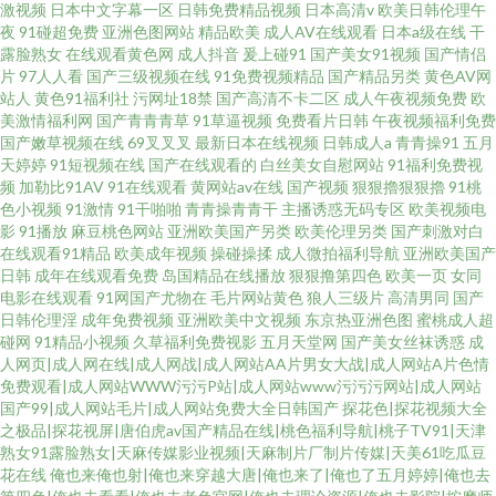
激视频
日本中文字幕一区
日韩免费精品视频
日本高清v
欧美日韩伦理午
夜
91碰超免费
亚洲色图网站
精品欧美
成人AV在线观看
日本a级在线
干
露脸熟女
在线观看黄色网
成人抖音
爰上碰91
国产美女91视频
国产情侣
片
97人人看
国产三级视频在线
91免费视频精品
国产精品另类
黄色AV网
站人
黄色91福利社
污网址18禁
国产高清不卡二区
成人午夜视频免费
欧
美激情福利网
国产青青青草
91草逼视频
免费看片日韩
午夜视频福利免费
国产嫩草视频在线
69叉叉叉
最新日本在线视频
日韩成人a
青青操91
五月
天婷婷
91短视频在线
国产在线观看的
白丝美女自慰网站
91福利免费视
频
加勒比91AV
91在线观看
黄网站av在线
国产视频
狠狠擼狠狠擼
91桃
色小视频
91激情
91干啪啪
青青操青青干
主播诱惑无码专区
欧美视频电
影
91播放
麻豆桃色网站
亚洲欧美国产另类
欧美伦理另类
国产刺激对白
在线观看91精品
欧美成年视频
操碰操揉
成人微拍福利导航
亚洲欧美国产
日韩
成年在线观看免费
岛国精品在线播放
狠狠撸第四色
欧美一页
女同
电影在线观看
91网国产尤物在
毛片网站黄色
狼人三级片
高清男同
国产
日韩伦理淫
成年免费视频
亚洲欧美中文视频
东京热亚洲色图
蜜桃成人超
碰网
91精品小视频
久草福利免费视影
五月天堂网
国产美女丝袜诱惑
成
人网页|成人网在线|成人网战|成人网站AA片男女大战|成人网站A片色情
免费观看|成人网站WWW污污P站|成人网站www污污污网站|成人网站
国产99|成人网站毛片|成人网站免费大全日韩国产
探花色|探花视频大全
之极品|探花视屏|唐伯虎av国产精品在线|桃色福利导航|桃子TV91|天津
熟女91露脸熟女|天麻传媒影业视频|天麻制片厂制片传媒|天美61吃瓜豆
花在线
俺也来俺也射|俺也来穿越大唐|俺也来了|俺也了五月婷婷|俺也去