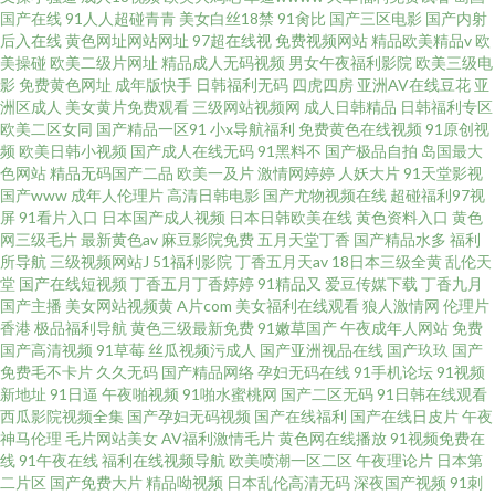
国产在线
91人人超碰青青
美女白丝18禁
91肏比
国产三区电影
国产内射
后入在线
黄色网址网站网址
97超在线视
免费视频网站
精品欧美精品v
欧
美操碰
欧美二级片网址
精品成人无码视频
男女午夜福利影院
欧美三级电
影
免费黄色网址
成年版快手
日韩福利无码
四虎四房
亚洲AV在线豆花
亚
洲区成人
美女黄片免费观看
三级网站视频网
成人日韩精品
日韩福利专区
欧美二区女同
国产精品一区91
小x导航福利
免费黄色在线视频
91原创视
频
欧美日韩小视频
国产成人在线无码
91黑料不
国产极品自拍
岛国最大
色网站
精品无码国产二品
欧美一及片
激情网婷婷
人妖大片
91天堂影视
国产www
成年人伦理片
高清日韩电影
国产尤物视频在线
超碰福利97视
屏
91看片入口
日本国产成人视频
日本日韩欧美在线
黄色资料入口
黄色
网三级毛片
最新黄色av
麻豆影院免费
五月天堂丁香
国产精品水多
福利
所导航
三级视频网站J
51福利影院
丁香五月天av
18日本三级全黄
乱伦天
堂
国产在线短视频
丁香五月丁香婷婷
91精品又
爱豆传媒下载
丁香九月
国产主播
美女网站视频黄
A片com
美女福利在线观看
狼人激情网
伦理片
香港
极品福利导航
黄色三级最新免费
91嫩草国产
午夜成年人网站
免费
国产高清视频
91草莓
丝瓜视频污成人
国产亚洲视品在线
国产玖玖
国产
免费毛不卡片
久久无码
国产精品网络
孕妇无码在线
91手机论坛
91视频
新地址
91日逼
午夜啪视频
91啪水蜜桃网
国产二区无码
91日韩在线观看
西瓜影院视频全集
国产孕妇无码视频
国产在线福利
国产在线日皮片
午夜
神马伦理
毛片网站美女
AV福利激情毛片
黄色网在线播放
91视频免费在
线
91午夜在线
福利在线视频导航
欧美喷潮一区二区
午夜理论片
日本第
二片区
国产免费大片
精品呦视频
日本乱伦高清无码
深夜国产视频
91刺