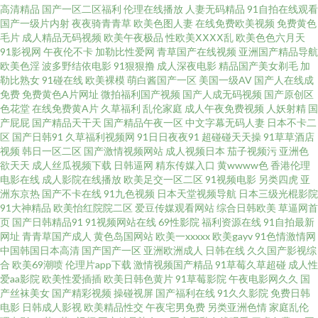
高清精品
国产一区二区福利
伦理在线播放
人妻无码精品
91自拍在线观看
源网 91色乱啦 综合色影院 成人AV网址影院 久草97超碰在线 国产精品久久99
国产一级片内射
夜夜骑青青草
欧美色图人妻
在线免费欧美视频
免费黄色
毛片
成人精品无码视频
欧美午夜极品
性欧美ⅩⅩⅩⅩ乱
欧美色色六月天
三级网站免费观看日本 欧美精品一区二区在线 午夜色色吧AV 丝袜白虎 成人
91影视网
午夜伦不卡
加勒比性爱网
青草国产在线视频
亚洲国产精品导航
欧美色淫
波多野结依电影
91狠狠撸
成人深夜电影
精品国产美女剃毛
加
勒比熟女
91碰在线
欧美裸模
萌白酱国产一区
美国一级AV
国产人在线成
av专区 白丝无码自慰91 波多野衣五级片 亚洲中文综合 AV福利导 日本成人A
免费
免费黄色A片网址
微拍福利国产视频
国产人成无码视频
国产原创区
色花堂
在线免费黄A片
久草福利
乱伦家庭
成人午夜免费视频
人妖射精
国
网 久草资源福利 青草青青在线免费观看视频 男人综合色社区 91网红在线视
产屁屁
国产精品天干天
国产精品午夜一区
中文字幕无码人妻
日本不卡二
区
国产日韩91
久草福利视频网
91日日夜夜91
超碰碰天天操
91草草酒店
视频
韩日一区二区
国产激情视频网站
成人视频日本
茄子视频污
亚洲色
频 日韩无蚂中字高清 国产传媒自拍 豆花在线免费社区 18成人片黄网站www
欲天天
成人丝瓜视频下载
日韩逼网
精东传媒入口
黄wwww色
香港伦理
电影在线
成人影院在线播放
欧美足交一区二区
91视频电影
另类四虎
亚
午夜国产福利看片 亚洲成人性爱AV 日韩3级Av 亚洲精品无码人妻 国产欧美
洲东京热
国产不卡在线
91九色视频
日本天堂视频导航
日本三级光棍影院
91大神精品
欧美怡红院院二区
爱豆传媒观看网站
综合日韩欧美
草逼网首
页
国产日韩精品91
91视频网站在线
69性影院
福利资源在线
91自拍最新
日韩日逼 青草久久福利 精品少妇白浆小泬18p 超碰伊人97 大香蕉肏 亚洲成
网址
青青草国产成人
黄色岛国网站
欧美一xxxxx
欧美gayv
91色情激情网
中国韩国日本高清
国产国产一区
亚洲欧洲成人
日韩在线
久久国产影视综
人无码a 91欧美日韩 另类av网站 久久婷欧美色 人人妻人人玩人人澡人人爽 中
合
欧美69潮喷
伦理片app下载
激情视频国产精品
91草莓久草超碰
成人性
爱aa影院
欧美性爱插插
欧美日韩色黄片
91草莓影院
午夜电影网久久
国
产丝袜美女
国产精彩视频
操碰视屏
国产福利在线
91久久影院
免费日韩
文字幕版av 97超碰导航 中文字毛片 av无码成人 91国产视频大全 副利社体验
电影
日韩成人影视
欧美精品性交
午夜宅男免费
另类亚洲色情
家庭乱伦